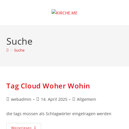
Zum
Inhalt
springen
Suche
>
Suche
Tag Cloud Woher Wohin
Beitrags-
Beitrag
Beitrags-
webadmin
14. April 2025
Allgemein
Autor:
veröffentlicht:
Kategorie:
die tags müssen als Schlagwörter eingetragen werden
Tag
Weiterlesen