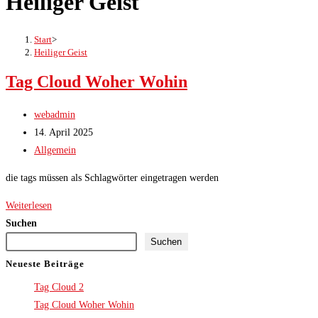
Heiliger Geist
Start
>
Heiliger Geist
Tag Cloud Woher Wohin
Beitrags-
webadmin
Autor:
Beitrag
14. April 2025
veröffentlicht:
Beitrags-
Allgemein
Kategorie:
die tags müssen als Schlagwörter eingetragen werden
Tag
Weiterlesen
Cloud
Suchen
Woher
Suchen
Wohin
Neueste Beiträge
Tag Cloud 2
Tag Cloud Woher Wohin