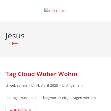
Zum
Inhalt
springen
Jesus
>
Jesus
Tag Cloud Woher Wohin
Beitrags-
Beitrag
Beitrags-
webadmin
14. April 2025
Allgemein
Autor:
veröffentlicht:
Kategorie:
die tags müssen als Schlagwörter eingetragen werden
Tag
Weiterlesen