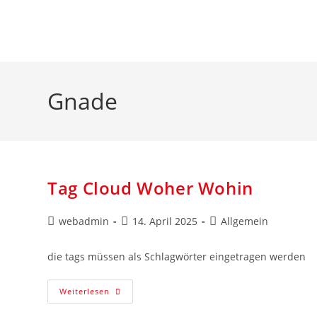
Zum
Inhalt
springen
Gnade
Tag Cloud Woher Wohin
Beitrags-
Beitrag
Beitrags-
webadmin
14. April 2025
Allgemein
Autor:
veröffentlicht:
Kategorie:
die tags müssen als Schlagwörter eingetragen werden
Tag
Weiterlesen
Cloud
Woher